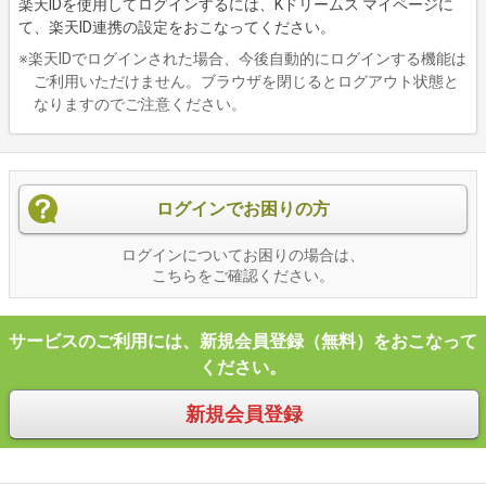
楽天IDを使用してログインするには、Kドリームス マイページに
て、楽天ID連携の設定をおこなってください。
※楽天IDでログインされた場合、今後自動的にログインする機能は
ご利用いただけません。ブラウザを閉じるとログアウト状態と
なりますのでご注意ください。
ログインでお困りの方
ログインについてお困りの場合は、
こちらをご確認ください。
サービスのご利用には、新規会員登録（無料）をおこなって
ください。
新規会員登録