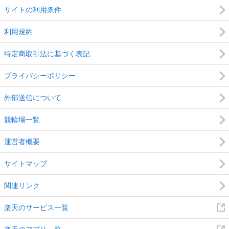
サイトの利用条件
利用規約
特定商取引法に基づく表記
プライバシーポリシー
外部送信について
競輪場一覧
運営者概要
サイトマップ
関連リンク
楽天のサービス一覧