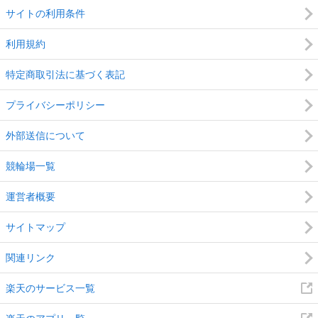
サイトの利用条件
利用規約
特定商取引法に基づく表記
プライバシーポリシー
外部送信について
競輪場一覧
運営者概要
サイトマップ
関連リンク
楽天のサービス一覧