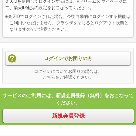
楽天IDを使用してログインするには、Kドリームス マイページに
て、楽天ID連携の設定をおこなってください。
※楽天IDでログインされた場合、今後自動的にログインする機能は
ご利用いただけません。ブラウザを閉じるとログアウト状態と
なりますのでご注意ください。
ログインでお困りの方
ログインについてお困りの場合は、
こちらをご確認ください。
サービスのご利用には、新規会員登録（無料）をおこなって
ください。
新規会員登録