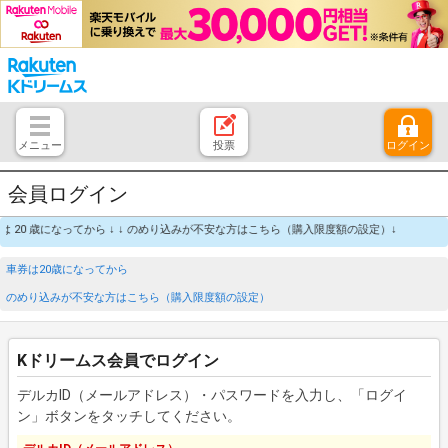
メニュー
投票
ログイン
とじる
ホーム
はじめての方へ
競輪レース情報・結果
レース開催スケジュール
注目開催レース
キャンペーン一覧
よくある質問
お問い合わせ
ご意見、ご要望
会員ログイン
は 20 歳になってから ↓ ↓ のめり込みが不安な方はこちら（購入限度額の設定）↓
車券は20歳になってから
のめり込みが不安な方はこちら（購入限度額の設定）
Kドリームス会員でログイン
デルカID（メールアドレス）・パスワードを入力し、「ログイ
ン」ボタンをタッチしてください。