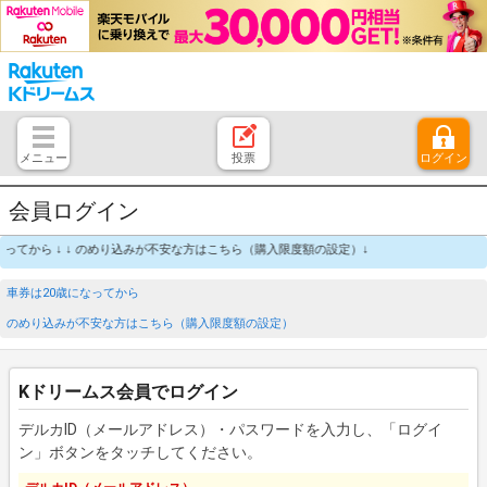
メニュー
投票
ログイン
とじる
ホーム
はじめての方へ
競輪レース情報・結果
レース開催スケジュール
注目開催レース
キャンペーン一覧
よくある質問
お問い合わせ
ご意見、ご要望
会員ログイン
になってから ↓ ↓ のめり込みが不安な方はこちら（購入限度額の設定）↓
車券は20歳になってから
のめり込みが不安な方はこちら（購入限度額の設定）
Kドリームス会員でログイン
デルカID（メールアドレス）・パスワードを入力し、「ログイ
ン」ボタンをタッチしてください。