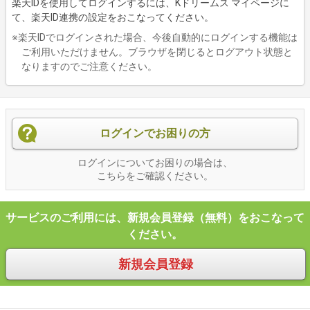
楽天IDを使用してログインするには、Kドリームス マイページに
て、楽天ID連携の設定をおこなってください。
※楽天IDでログインされた場合、今後自動的にログインする機能は
ご利用いただけません。ブラウザを閉じるとログアウト状態と
なりますのでご注意ください。
ログインでお困りの方
ログインについてお困りの場合は、
こちらをご確認ください。
サービスのご利用には、新規会員登録（無料）をおこなって
ください。
新規会員登録