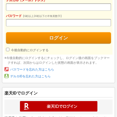
デルカID（メールアドレス）
パスワード
【6桁以上24桁以下の半角英数字】
ログイン
今後自動的にログインする
※今後自動的にログインするにチェックし、ログイン後の画面をブックマー
クすれば、次回からはログインした状態の画面が表示されます。
パスワードを忘れた方はこちら
デルカIDを忘れた方はこちら
楽天IDでログイン