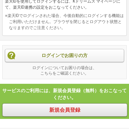
楽天IDを使用してログインするには、Kドリームス マイページに
て、楽天ID連携の設定をおこなってください。
※楽天IDでログインされた場合、今後自動的にログインする機能は
ご利用いただけません。ブラウザを閉じるとログアウト状態と
なりますのでご注意ください。
ログインでお困りの方
ログインについてお困りの場合は、
こちらをご確認ください。
サービスのご利用には、新規会員登録（無料）をおこなって
ください。
新規会員登録