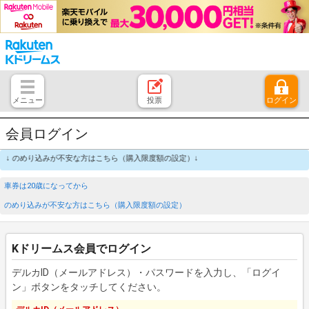
メニュー
投票
ログイン
とじる
ホーム
はじめての方へ
競輪レース情報・結果
レース開催スケジュール
注目開催レース
キャンペーン一覧
よくある質問
お問い合わせ
ご意見、ご要望
会員ログイン
 ↓ ↓ のめり込みが不安な方はこちら（購入限度額の設定）↓
車券は20歳になってから
のめり込みが不安な方はこちら（購入限度額の設定）
Kドリームス会員でログイン
デルカID（メールアドレス）・パスワードを入力し、「ログイ
ン」ボタンをタッチしてください。