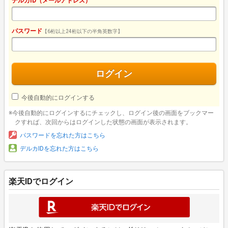
デルカID（メールアドレス）
パスワード
【6桁以上24桁以下の半角英数字】
ログイン
今後自動的にログインする
※今後自動的にログインするにチェックし、ログイン後の画面をブックマー
クすれば、次回からはログインした状態の画面が表示されます。
パスワードを忘れた方はこちら
デルカIDを忘れた方はこちら
楽天IDでログイン