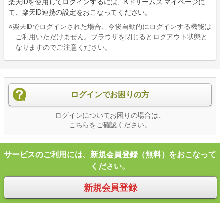
楽天IDを使用してログインするには、Kドリームス マイページに
て、楽天ID連携の設定をおこなってください。
※楽天IDでログインされた場合、今後自動的にログインする機能は
ご利用いただけません。ブラウザを閉じるとログアウト状態と
なりますのでご注意ください。
ログインでお困りの方
ログインについてお困りの場合は、
こちらをご確認ください。
サービスのご利用には、新規会員登録（無料）をおこなって
ください。
新規会員登録