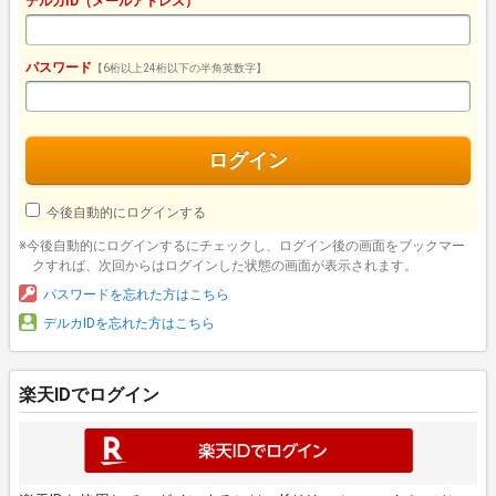
デルカID（メールアドレス）
パスワード
【6桁以上24桁以下の半角英数字】
ログイン
今後自動的にログインする
※今後自動的にログインするにチェックし、ログイン後の画面をブックマー
クすれば、次回からはログインした状態の画面が表示されます。
パスワードを忘れた方はこちら
デルカIDを忘れた方はこちら
楽天IDでログイン