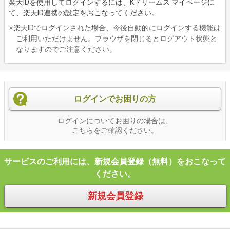
楽天IDを使用してログインするには、Kドリームス マイページに
て、楽天ID連携の設定をおこなってください。
※楽天IDでログインされた場合、今後自動的にログインする機能は
ご利用いただけません。ブラウザを閉じるとログアウト状態と
なりますのでご注意ください。
ログインでお困りの方
ログインについてお困りの場合は、
こちらをご確認ください。
サービスのご利用には、新規会員登録（無料）をおこなって
ください。
新規会員登録