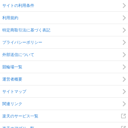
サイトの利用条件
利用規約
特定商取引法に基づく表記
プライバシーポリシー
外部送信について
競輪場一覧
運営者概要
サイトマップ
関連リンク
楽天のサービス一覧