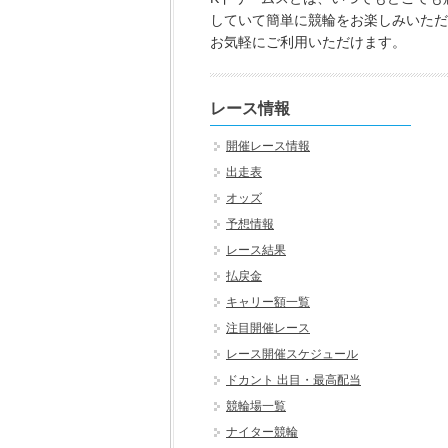
していて簡単に競輪をお楽しみいただ
お気軽にご利用いただけます。
レース情報
開催レース情報
出走表
オッズ
予想情報
レース結果
払戻金
キャリー額一覧
注目開催レース
レース開催スケジュール
ドカント 出目・最高配当
競輪場一覧
ナイター競輪