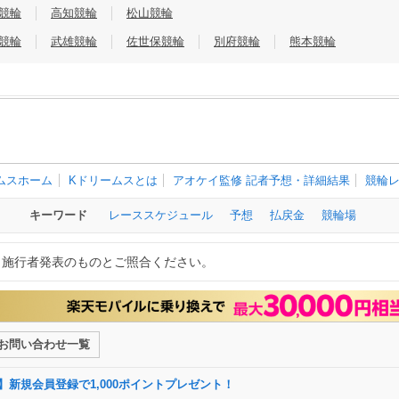
競輪
高知競輪
松山競輪
競輪
武雄競輪
佐世保競輪
別府競輪
熊本競輪
ムスホーム
Kドリームスとは
アオケイ監修 記者予想・詳細結果
競輪
キーワード
レーススケジュール
予想
払戻金
競輪場
、施行者発表のものとご照合ください。
お問い合わせ一覧
ムス】新規会員登録で1,000ポイントプレゼント！