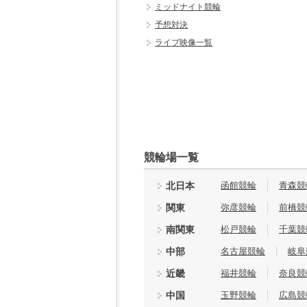
ミッドナイト競輪
予想対決
ライブ映像一覧
競輪場一覧
北日本
函館競輪
青森競
関東
弥彦競輪
前橋競
南関東
松戸競輪
千葉競
中部
名古屋競輪
岐阜
近畿
福井競輪
奈良競
中国
玉野競輪
広島競