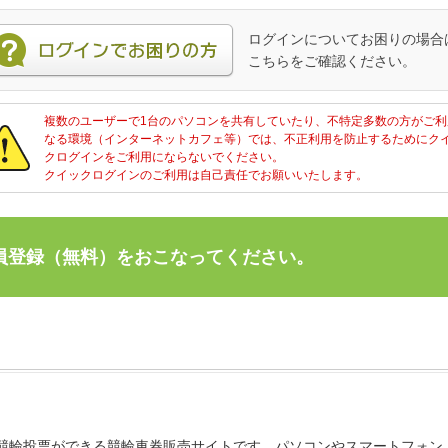
ログインについてお困りの場合
こちらをご確認ください。
複数のユーザーで1台のパソコンを共有していたり、不特定多数の方がご利
なる環境（インターネットカフェ等）では、不正利用を防止するためにク
クログインをご利用にならないでください。
クイックログインのご利用は自己責任でお願いいたします。
員登録（無料）をおこなってください。
競輪投票ができる競輪車券販売サイトです。パソコンやスマートフォン