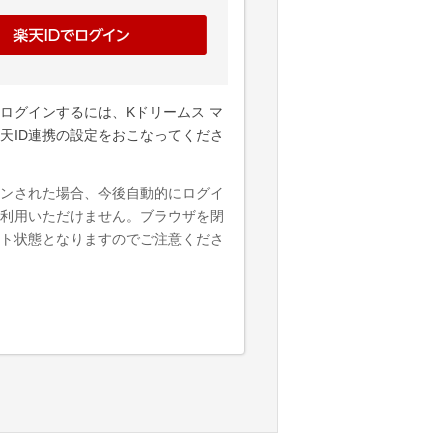
てログインするには、Kドリームス マ
天ID連携の設定をおこなってくださ
インされた場合、今後自動的にログイ
利用いただけません。ブラウザを閉
ト状態となりますのでご注意くださ