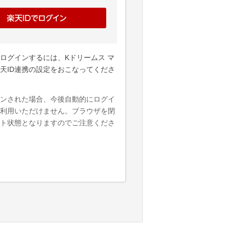
てログインするには、Kドリームス マ
天ID連携の設定をおこなってくださ
インされた場合、今後自動的にログイ
利用いただけません。ブラウザを閉
ト状態となりますのでご注意くださ