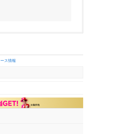
レース情報