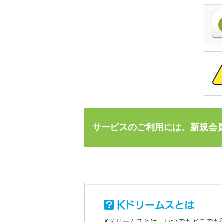
サービスのご利用には、新規会
Kドリームスとは、いつでもどこでも