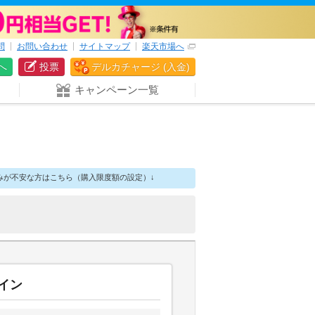
問
お問い合わせ
サイトマップ
楽天市場へ
へ
投票
デルカチャージ (入金)
キャンペーン一覧
不安な方はこちら（購入限度額の設定）↓
イン