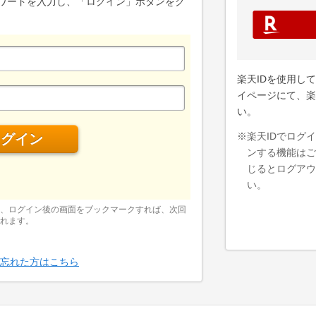
スワードを入力し、「ログイン」ボタンをク
楽天IDを使用し
イページにて、楽
い。
※楽天IDでログ
ログイン
ンする機能はご
じるとログアウ
い。
、ログイン後の画面をブックマークすれば、次回
れます。
を忘れた方はこちら