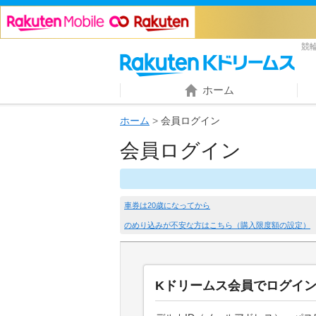
競
ホーム
ホーム
会員ログイン
会員ログイン
車券は20歳になってから
のめり込みが不安な方はこちら（購入限度額の設定）
Kドリームス会員でログイ