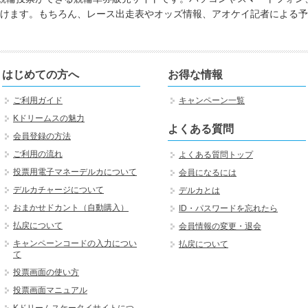
けます。もちろん、レース出走表やオッズ情報、アオケイ記者による予
はじめての方へ
お得な情報
ご利用ガイド
キャンペーン一覧
Kドリームスの魅力
よくある質問
会員登録の方法
ご利用の流れ
よくある質問トップ
投票用電子マネーデルカについて
会員になるには
デルカチャージについて
デルカとは
おまかせドカント（自動購入）
ID・パスワードを忘れたら
払戻について
会員情報の変更・退会
キャンペーンコードの入力につい
払戻について
て
投票画面の使い方
投票画面マニュアル
Kドリームスケータイサイトにつ