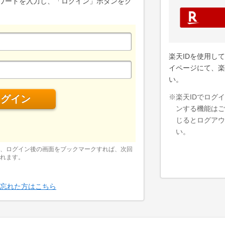
スワードを入力し、「ログイン」ボタンをク
楽天IDを使用し
イページにて、楽
い。
※楽天IDでログ
ログイン
ンする機能はご
じるとログアウ
い。
、ログイン後の画面をブックマークすれば、次回
れます。
を忘れた方はこちら