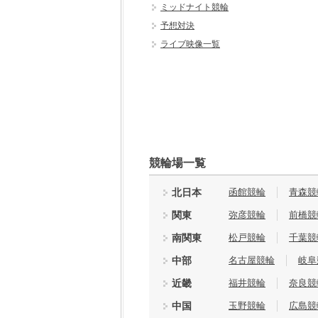
ミッドナイト競輪
予想対決
ライブ映像一覧
競輪場一覧
北日本
函館競輪
青森競
関東
弥彦競輪
前橋競
南関東
松戸競輪
千葉競
中部
名古屋競輪
岐阜
近畿
福井競輪
奈良競
中国
玉野競輪
広島競