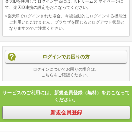
楽天IDを使用してログインするには、Kドリームス マイページに
て、楽天ID連携の設定をおこなってください。
※楽天IDでログインされた場合、今後自動的にログインする機能は
ご利用いただけません。ブラウザを閉じるとログアウト状態と
なりますのでご注意ください。
ログインでお困りの方
ログインについてお困りの場合は、
こちらをご確認ください。
サービスのご利用には、新規会員登録（無料）をおこなって
ください。
新規会員登録