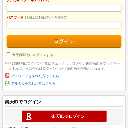
デルカID（メールアドレス）
パスワード
【6桁以上24桁以下の半角英数字】
ログイン
今後自動的にログインする
※今後自動的にログインするにチェックし、ログイン後の画面をブックマー
クすれば、次回からはログインした状態の画面が表示されます。
パスワードを忘れた方はこちら
デルカIDを忘れた方はこちら
楽天IDでログイン