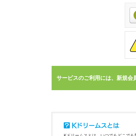
サービスのご利用には、新規会
Kドリームスとは、いつでもどこでも