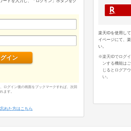
スワードを入力し、「ログイン」ボタンをク
楽天IDを使用し
イページにて、楽
い。
※楽天IDでログ
ログイン
ンする機能はご
じるとログアウ
い。
、ログイン後の画面をブックマークすれば、次回
れます。
を忘れた方はこちら