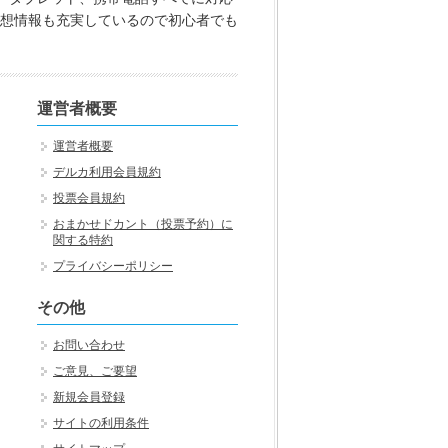
想情報も充実しているので初心者でも
運営者概要
運営者概要
デルカ利用会員規約
投票会員規約
おまかせドカント（投票予約）に
関する特約
プライバシーポリシー
その他
お問い合わせ
ご意見、ご要望
新規会員登録
サイトの利用条件