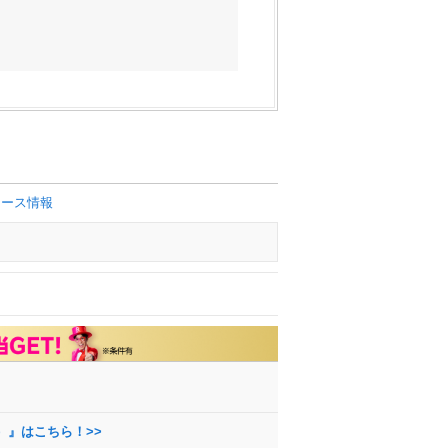
レース情報
）』はこちら！>>