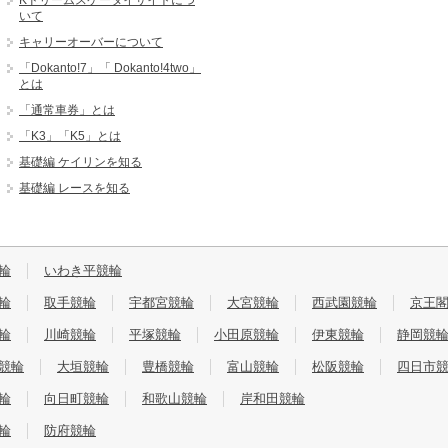
いて
キャリーオーバーについて
「Dokanto!7」「 Dokanto!4two」
とは
「通常車券」とは
「K3」「K5」とは
基礎編 ケイリンを知る
基礎編 レースを知る
輪
いわき平競輪
輪
取手競輪
宇都宮競輪
大宮競輪
西武園競輪
京王
輪
川崎競輪
平塚競輪
小田原競輪
伊東競輪
静岡競
競輪
大垣競輪
豊橋競輪
富山競輪
松阪競輪
四日市
輪
向日町競輪
和歌山競輪
岸和田競輪
輪
防府競輪