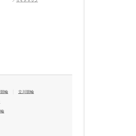
サイトマップ
閣競輪
立川競輪
輪
競輪