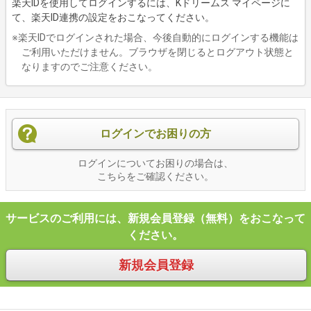
楽天IDを使用してログインするには、Kドリームス マイページに
て、楽天ID連携の設定をおこなってください。
※楽天IDでログインされた場合、今後自動的にログインする機能は
ご利用いただけません。ブラウザを閉じるとログアウト状態と
なりますのでご注意ください。
ログインでお困りの方
ログインについてお困りの場合は、
こちらをご確認ください。
サービスのご利用には、新規会員登録（無料）をおこなって
ください。
新規会員登録