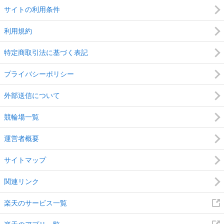
サイトの利用条件
利用規約
特定商取引法に基づく表記
プライバシーポリシー
外部送信について
競輪場一覧
運営者概要
サイトマップ
関連リンク
楽天のサービス一覧