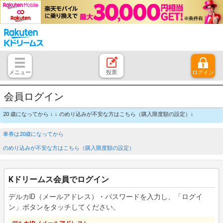
メニュー
投票
ログイン
とじる
ホーム
はじめての方へ
競輪レース情報・結果
レース開催スケジュール
注目開催レース
キャンペーン一覧
よくある質問
お問い合わせ
ご意見、ご要望
会員ログイン
 20 歳になってから ↓ ↓ のめり込みが不安な方はこちら（購入限度額の設定）↓
車券は20歳になってから
のめり込みが不安な方はこちら（購入限度額の設定）
Kドリームス会員でログイン
デルカID（メールアドレス）・パスワードを入力し、「ログイ
ン」ボタンをタッチしてください。